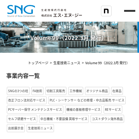
Volume 99（2022.3月 発行）
トップページ
>
生産技術ニュース
>
Volume 99（2022.3月 発行）
事業内容一覧
SNGの3つの柱
FA技術
切削工具販売
工作機械
オリジナル商品
在庫品
改正フロン法対応サービス
PLC・シーケンサー などの修理・中古品販売 サービス
PCサーバー保守 メンテナンスサービス
機械の基板修理サービス
REサービス
セルフ研磨サービス
中古機械・不要設備 買取サービス
コストダウン海外商品
出前展示会
生産技術ニュース