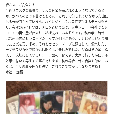
皆さま、ご安全に！
最近サブスクの影響で、昭和の音楽が聴かれるようになっていると
か。かつてのヒット曲はもちろん、これまで知られていなかった曲に
も脚光が当たっています。ハイレゾという高音質で買えるデータもあ
り、究極のハイレゾはアナログという事で、大手レコード会社でもレ
コードの再生産が始まり、結構売れているそうです。私の学生時代に
は碧南市内にもレコードショップが何軒かあり、テレビやラジオで知
った音楽を買い求め、それをカセットテープに録音して、編集したテ
ープをラジカセで繰り返し聞く事が楽しみでした。写真はその頃に購
入し、大切にしているレコード盤の一部です。実家に行った時に、ふ
と思い付いて再生する事があります。私の場合、昔の音楽を聴いてい
ると、当時の事が色々と思い出されてきて懐かしくなりますね！
本社 加藤