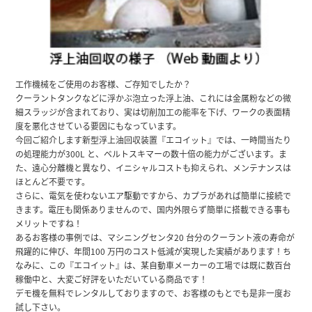
工作機械をご使用のお客様、ご存知でしたか？
クーラントタンクなどに浮かぶ泡立った浮上油、これには金属粉などの微
細スラッジが含まれており、実は切削加工の能率を下げ、ワークの表面精
度を悪化させている要因にもなっています。
今回ご紹介します新型浮上油回収装置『エコイット』では、一時間当たり
の処理能力が300L と、ベルトスキマーの数十倍の能力がございます。ま
た、遠心分離機と異なり、イニシャルコストも抑えられ、メンテナンスは
ほとんど不要です。
さらに、電気を使わないエア駆動ですから、カプラがあれば簡単に接続で
きます。電圧も関係ありませんので、国内外限らず簡単に搭載できる事も
メリットですね！
あるお客様の事例では、マシニングセンタ20 台分のクーラント液の寿命が
飛躍的に伸び、年間100 万円のコスト低減が実現した実績があります！ち
なみに、この『エコイット』は、某自動車メーカーの工場では既に数百台
稼働中と、大変ご好評をいただいている商品です！
デモ機を無料でレンタルしておりますので、お客様のもとでも是非一度お
試し下さい。