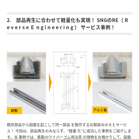
2. 部品再生に合わせて軽量化も実現！ SNGのRE（ R
e v e r s e Ｅ n g i n e e r i n g ） サービス事例！
既存部品から図面を起こして同一部品 を製作するお馴染みのＲＥサービ
ス！ 今回は、部品再生のみならず、“軽量 化”に成功した事例をご紹介しま
す。当 事例では、鉄製のワイパーゴム用治具 の現物をお預かりして、図面