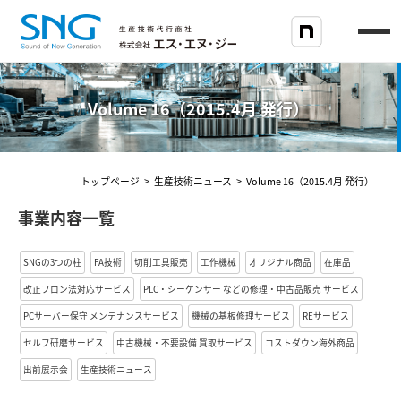
Volume 16（2015.4月 発行）
トップページ
>
生産技術ニュース
>
Volume 16（2015.4月 発行）
事業内容一覧
SNGの3つの柱
FA技術
切削工具販売
工作機械
オリジナル商品
在庫品
改正フロン法対応サービス
PLC・シーケンサー などの修理・中古品販売 サービス
PCサーバー保守 メンテナンスサービス
機械の基板修理サービス
REサービス
セルフ研磨サービス
中古機械・不要設備 買取サービス
コストダウン海外商品
出前展示会
生産技術ニュース