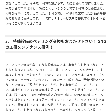
を製作しま した。その後、材質を鉄からアルミに変 更して製作しました。
完成部品の重量 変化は、実に２ｋｇ→６００ｇです！材質 の変更により、
大幅な軽量化に成功しま した。ＳＮＧでは、軽量化を加味した部 品再生提
案でお客様に貢献します。一 味違うＲＥサービスをご提供するＳＮＧ へお
気軽にご相談くださいませ！
3. 特殊設備のベアリング交換もおまかせ下さい！ SNG
の工事メンテナンス事例！
マニアックで修理が難しそうな設備機器では、業者からお断りされること
も多くなりますよね。Ｓ Ｎ Ｇ では、独自のネットワークを活用して、お
客様のお困り工事を何とかして解決します！そこで今回は、スラリーポン
プの修理工事事例のご紹介です。このスラリーポンプは、異音が酷いとい
うことで修理のご要望がありましたが、断る業者が続出しました。そこ
で、弊社が対応できる修理会社を見つけ出して工事を請け負いました。ま
ずは、狭いスペースから問題のポンプの取り出し、原因と思われるベアリ
ングを確認すると、やはり見事に焼きついていました。ベアリングを交換
すると、異音はおさまり正常に作動したため、元通りに設置し修理完了と
なりました。お断りされる様な困った工事案件も、ＳＮＧへご相談下さ